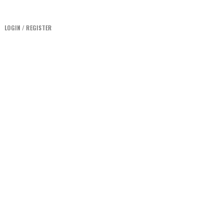
LOGIN / REGISTER